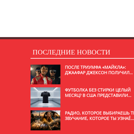
ПОСЛЕДНИЕ НОВОСТИ
ПОСЛЕ ТРИУМФА «МАЙКЛА»:
ДЖААФАР ДЖЕКСОН ПОЛУЧИЛ
РОЛЬ В НОВОМ ФИЛЬМЕ С
УИЛЛОМ СМИТОМ
ФУТБОЛКА БЕЗ СТИРКИ ЦЕЛЫЙ
МЕСЯЦ? В США ПРЕДСТАВИЛИ
НЕОБЫЧНУЮ РАЗРАБОТКУ
РАДИО, КОТОРОЕ ВЫБИРАЕШЬ Т
ЗВУЧАНИЕ, КОТОРОЕ ТЫ УЗНАЁ
С ПЕРВОЙ СЕКУНДЫ