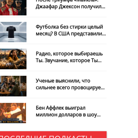
Джаафар Джексон получил
роль в новом фильме с
Уиллом Смитом
Футболка без стирки целый
месяц? В США представили
необычную разработку
Радио, которое выбираешь
Ты. Звучание, которое Ты
узнаёшь с первой секунды
Ученые выяснили, что
сильнее всего провоцирует
интернет-зависимость
Бен Аффлек выиграл
миллион долларов в шоу
«Кто хочет стать
миллионером?» и
пожертвовал весь приз