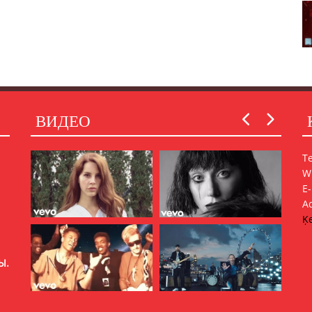
ВИДЕО
Т
W
E
A
Ķe
Ы.
ШЬ