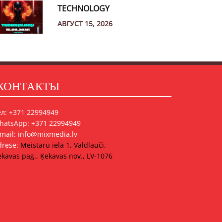
TECHNOLOGY
АВГУСТ 15, 2026
КОНТАКТЫ
ел: +371 22994949
hatsApp: +371 22994949
-mail: info@mixmedia.lv
drese:
Meistaru iela 1, Valdlauči,
kavas pag., Ķekavas nov., LV-1076