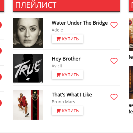
ПЛЕЙЛИСТ
фильм
Water Under The Bridge
Adele
КУПИТЬ
Мелодии Легенды
У
Hey Brother
М
Avicii
КУПИТЬ
That's What I Like
Bruno Mars
Вечер на радио
Б
КУПИТЬ
Мелодия
и