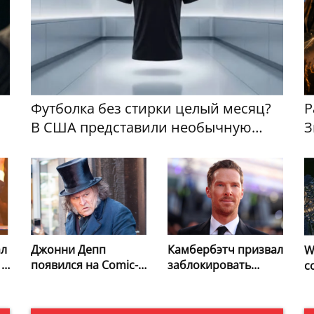
Футболка без стирки целый месяц?
Р
В США представили необычную
З
разработку
п
ал
Джонни Депп
Камбербэтч призвал
W
 в
появился на Comic-
заблокировать
с
Con в образе
слияние Paramount
л
Скруджа и
и Warner Bros.
б
представил новый
Discovery