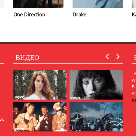
Drake
Katy Perry
C
ВИДЕО
Т
W
E
A
Ķe
Ы.
ШЬ