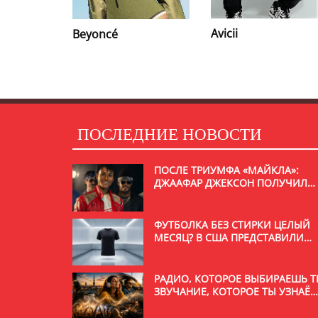
Avicii
One Direction
ПОСЛЕДНИЕ НОВОСТИ
ПОСЛЕ ТРИУМФА «МАЙКЛА»:
ДЖААФАР ДЖЕКСОН ПОЛУЧИЛ
РОЛЬ В НОВОМ ФИЛЬМЕ С
УИЛЛОМ СМИТОМ
ФУТБОЛКА БЕЗ СТИРКИ ЦЕЛЫЙ
МЕСЯЦ? В США ПРЕДСТАВИЛИ
НЕОБЫЧНУЮ РАЗРАБОТКУ
РАДИО, КОТОРОЕ ВЫБИРАЕШЬ Т
ЗВУЧАНИЕ, КОТОРОЕ ТЫ УЗНАЁ
С ПЕРВОЙ СЕКУНДЫ