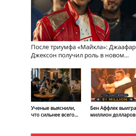
После триумфа «Майкла»: Джаафар
Джексон получил роль в новом
фильме с Уиллом Смитом
Бен Аффлек выигр
Ученые выяснили,
миллион долларов
что сильнее всего
шоу «Кто хочет
провоцирует
стать
интернет-
миллионером?» и
зависимость