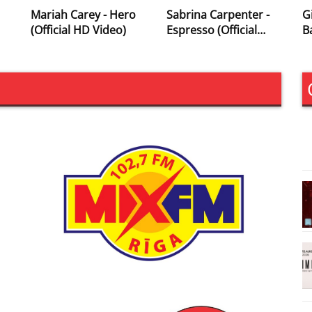
Mariah Carey - Hero
Sabrina Carpenter -
G
(Official HD Video)
Espresso (Official
B
Video)
V