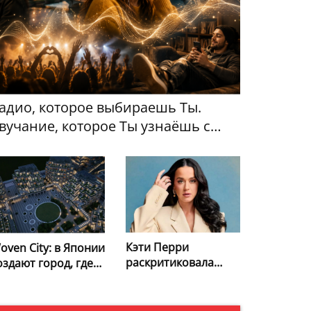
адио, которое выбираешь Ты.
вучание, которое Ты узнаёшь с
ервой секунды
Кэти Перри
oven City: в Японии
раскритиковала
оздают город, где
Белый дом за
юди и роботы
использование её
удут жить бок о бок
хита в видео об