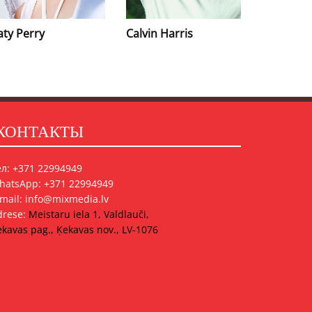
Rihanna
alvin Harris
Adele
КОНТАКТЫ
ел: +371 22994949
hatsApp: +371 22994949
-mail: info@mixmedia.lv
drese:
Meistaru iela 1, Valdlauči,
kavas pag., Ķekavas nov., LV-1076