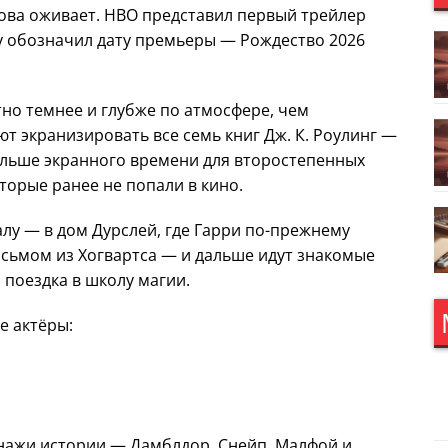
ова оживает. HBO представил первый трейлер
зу обозначил дату премьеры — Рождество 2026
тно темнее и глубже по атмосфере, чем
 экранизировать все семь книг Дж. К. Роулинг —
больше экранного времени для второстепенных
торые ранее не попали в кино.
лу — в дом Дурслей, где Гарри по-прежнему
письмом из Хогвартса — и дальше идут знакомые
 поездка в школу магии.
е актёры:
нажи истории — Дамблдор, Снейп, Малфой и