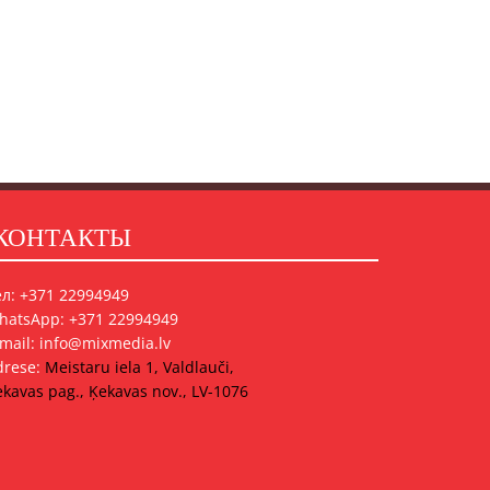
КОНТАКТЫ
ел: +371 22994949
hatsApp: +371 22994949
-mail: info@mixmedia.lv
drese:
Meistaru iela 1, Valdlauči,
kavas pag., Ķekavas nov., LV-1076