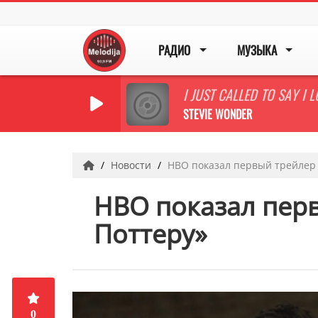
РАДИО
МУЗЫКА
I JUST CALLED TO SAY I 
STEVIE WONDER
Новости
HBO показал первый трейлер 
HBO показал перв
Поттеру»
0