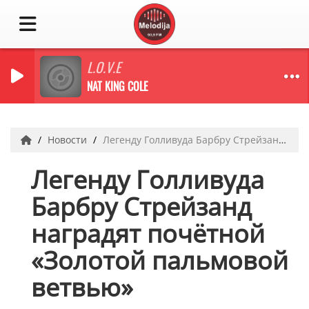
L.O.V.E
NAT KING COLE
Новости
Легенду Голливуда Барбру Стрейзанд наградят почётной «Золотой пальмовой ветвью»
Легенду Голливуда
Барбру Стрейзанд
наградят почётной
«Золотой пальмовой
ветвью»