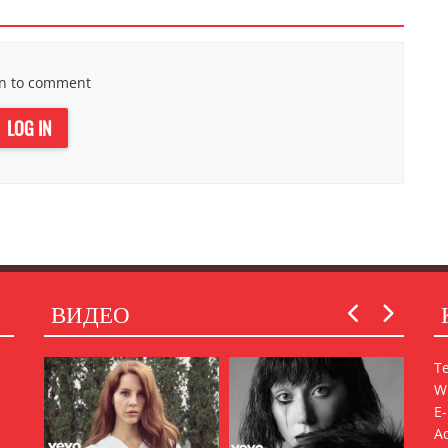
in to comment
LOG IN
ВИДЕО
Т
W
E
A