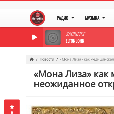
РАДИО
МУЗЫКА
SACRIFICE
ELTON JOHN
Новости
«Мона Лиза» как медицинская
«Мона Лиза» как 
неожиданное отк
0