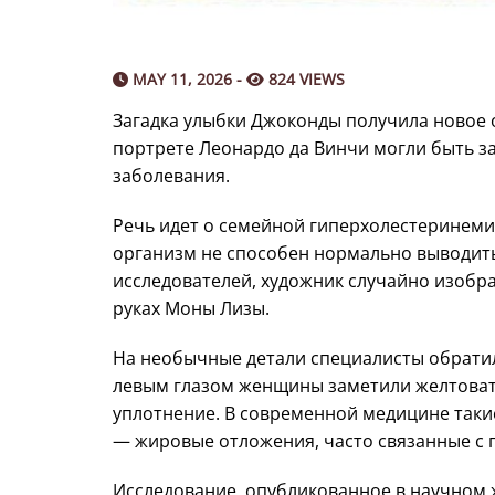
MAY 11, 2026 -
824 VIEWS
Загадка улыбки Джоконды получила новое 
портрете Леонардо да Винчи могли быть з
заболевания.
Речь идет о семейной гиперхолестеринем
организм не способен нормально выводить
исследователей, художник случайно изобр
руках Моны Лизы.
На необычные детали специалисты обратил
левым глазом женщины заметили желтовато
уплотнение. В современной медицине такие
— жировые отложения, часто связанные с
Исследование, опубликованное в научном жу