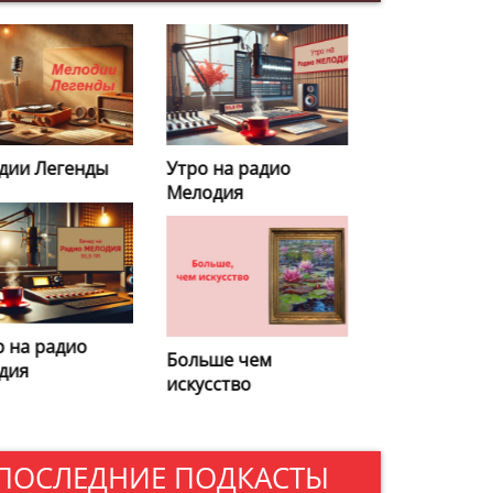
тро на радио
Кулинарная
елодия
энциклопедия
ольше чем
Избранные
скусство
удовольствия
ПОСЛЕДНИЕ ПОДКАСТЫ