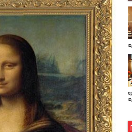
Мелодии Легенды
У
М
Вечер на радио
Б
Мелодия
и