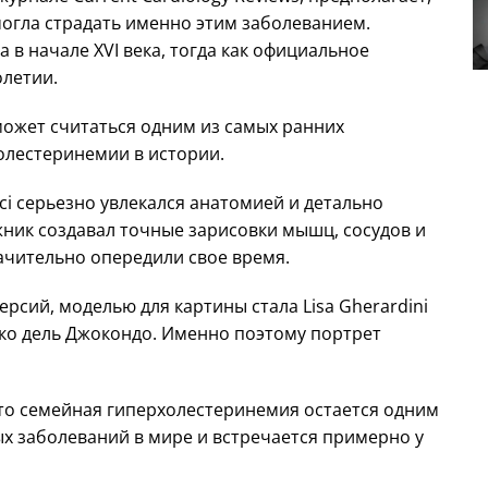
огла страдать именно этим заболеванием.
 в начале XVI века, тогда как официальное
олетии.
может считаться одним из самых ранних
олестеринемии в истории.
ci серьезно увлекался анатомией и детально
жник создавал точные зарисовки мышц, сосудов и
ачительно опередили свое время.
рсий, моделью для картины стала Lisa Gherardini
ко дель Джокондо. Именно поэтому портрет
то семейная гиперхолестеринемия остается одним
х заболеваний в мире и встречается примерно у