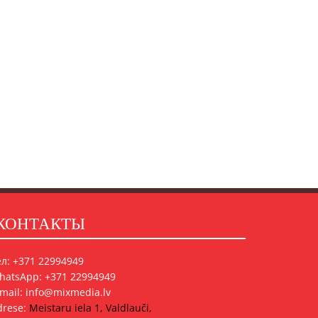
КОНТАКТЫ
ел: +371 22994949
hatsApp: +371 22994949
-mail: info@mixmedia.lv
drese:
Meistaru iela 1, Valdlauči,