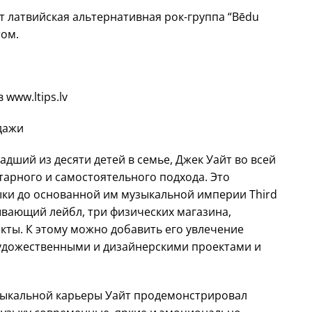
 латвийская альтернативная рок-группа “Bēdu
том.
 www.ltips.lv
дажи
дший из десяти детей в семье, Джек Уайт во всей
тарного и самостоятельного подхода. Это
зыки до основанной им музыкальной империи Third
ывающий лейбл, три физических магазина,
кты. К этому можно добавить его увлечение
удожественными и дизайнерскими проектами и
узыкальной карьеры Уайт продемонстрировал