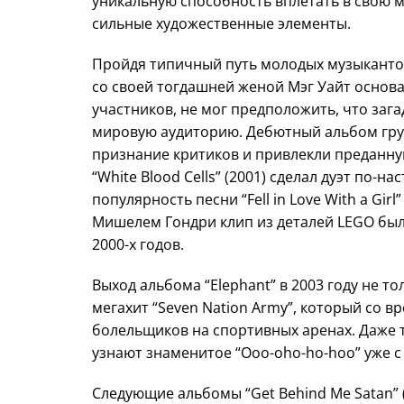
уникальную способность вплетать в свою 
сильные художественные элементы.
Пройдя типичный путь молодых музыкантов 
со своей тогдашней женой Мэг Уайт основал
участников, не мог предположить, что заг
мировую аудиторию. Дебютный альбом групп
признание критиков и привлекли преданну
“White Blood Cells” (2001) сделал дуэт по-
популярность песни “Fell in Love With a Gi
Мишелем Гондри клип из деталей LEGO бы
2000-х годов.
Выход альбома “Elephant” в 2003 году не то
мегахит “Seven Nation Army”, который со 
болельщиков на спортивных аренах. Даже те
узнают знаменитое “Ooo-oho-ho-hoo” уже с
Следующие альбомы “Get Behind Me Satan” (