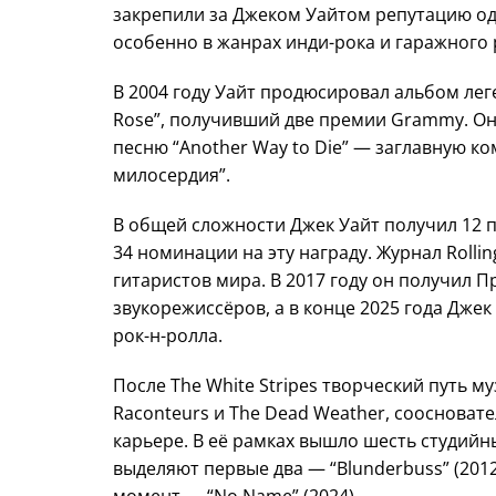
закрепили за Джеком Уайтом репутацию одн
особенно в жанрах инди-рока и гаражного 
В 2004 году Уайт продюсировал альбом ле
Rose”, получивший две премии Grammy. Он 
песню “Another Way to Die” — заглавную к
милосердия”.
В общей сложности Джек Уайт получил 12 
34 номинации на эту награду. Журнал Rolli
гитаристов мира. В 2017 году он получил
звукорежиссёров, а в конце 2025 года Джек
рок-н-ролла.
После The White Stripes творческий путь м
Raconteurs и The Dead Weather, соосновате
карьере. В её рамках вышло шесть студийн
выделяют первые два — “Blunderbuss” (2012)