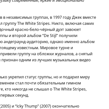
музыку современные, яркие и эмоционально
в независимых группах, в 1997 году Джек вместе
 группу The White Stripes. Никто, включая самих
адочный красно-бело-чёрный дуэт завоюет
ы и второй альбом “De Stijl” получили
ю андеграунд-аудиторию, однако именно альбом
настоящему известным. Мировое турне и
rl” привели группу на обложки журналов, а снятый
л признан одним из лучших музыкальных видео
лько укрепил статус группы, но и подарил миру
временем стал почти обязательным гимном
, кто никогда не слышал о The White Stripes,
 первых секунд.
2005) и “Icky Thump” (2007) окончательно