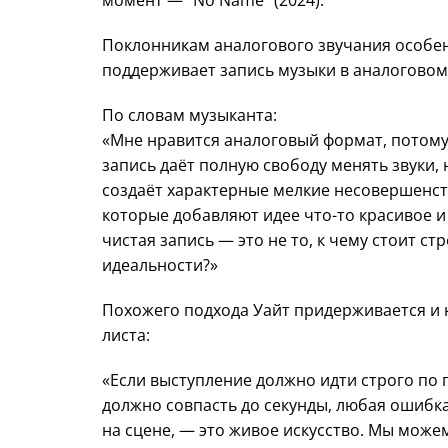
момент — “No Name” (2024).
Поклонникам аналогового звучания особен
поддерживает запись музыки в аналоговом
По словам музыканта:
«Мне нравится аналоговый формат, потому 
запись даёт полную свободу менять звуки, 
создаёт характерные мелкие несовершенст
которые добавляют идее что-то красивое 
чистая запись — это не то, к чему стоит с
идеальности?»
Похожего подхода Уайт придерживается и на
листа:
«Если выступление должно идти строго по п
должно совпасть до секунды, любая ошибка
на сцене, — это живое искусство. Мы мож