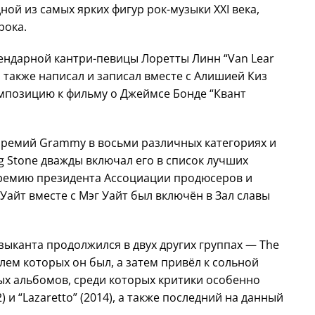
ой из самых ярких фигур рок-музыки XXI века,
рока.
гендарной кантри-певицы Лоретты Линн “Van Lear
также написал и записал вместе с Алишией Киз
омпозицию к фильму о Джеймсе Бонде “Квант
премий Grammy в восьми различных категориях и
ng Stone дважды включал его в список лучших
 Премию президента Ассоциации продюсеров и
 Уайт вместе с Мэг Уайт был включён в Зал славы
узыканта продолжился в двух других группах — The
лем которых он был, а затем привёл к сольной
ых альбомов, среди которых критики особенно
 и “Lazaretto” (2014), а также последний на данный